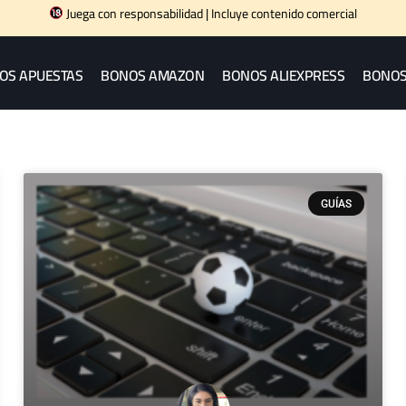
Juega con responsabilidad | Incluye contenido comercial
OS APUESTAS
BONOS AMAZON
BONOS ALIEXPRESS
BONOS
GUÍAS