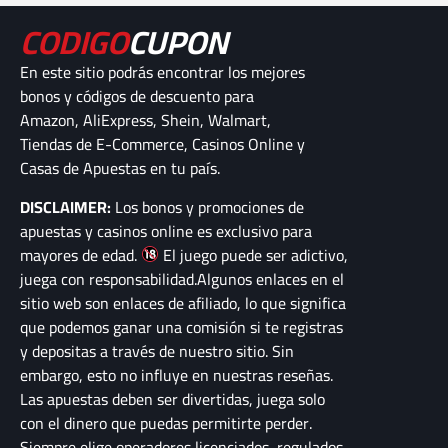
CODIGO
CUPON
En este sitio podrás encontrar los mejores
bonos y códigos de descuento para
Amazon, AliExpress, Shein, Walmart,
Tiendas de E-Commerce, Casinos Online y
Casas de Apuestas en tu país.
DISCLAIMER:
Los bonos y promociones de
apuestas y casinos online es exclusivo para
mayores de edad.
El juego puede ser adictivo,
juega con responsabilidad.Algunos enlaces en el
sitio web son enlaces de afiliado, lo que significa
que podemos ganar una comisión si te registras
y depositas a través de nuestro sitio. Sin
embargo, esto no influye en nuestras reseñas.
Las apuestas deben ser divertidas, juega solo
con el dinero que puedas permitirte perder.
Siempre elige operadores licenciados, regulados