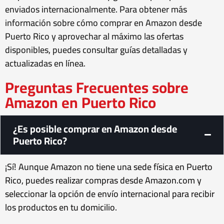
enviados internacionalmente. Para obtener más
información sobre cómo comprar en Amazon desde
Puerto Rico y aprovechar al máximo las ofertas
disponibles, puedes consultar guías detalladas y
actualizadas en línea.
Preguntas Frecuentes sobre
Amazon en Puerto Rico
¿Es posible comprar en Amazon desde
Puerto Rico?
¡Sí! Aunque Amazon no tiene una sede física en Puerto
Rico, puedes realizar compras desde Amazon.com y
seleccionar la opción de envío internacional para recibir
los productos en tu domicilio.