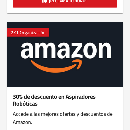
¡RECLAMA TU BONO!
2X1 Organización
30% de descuento en Aspiradores
Robóticas
Accede a las mejores ofertas y descuentos de
Amazon.