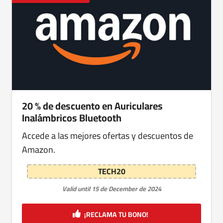
20 % de descuento en Auriculares
Inalámbricos Bluetooth
Accede a las mejores ofertas y descuentos de
Amazon.
TECH20
Valid until 15 de December de 2024
¡RECLAMA TU BONO!