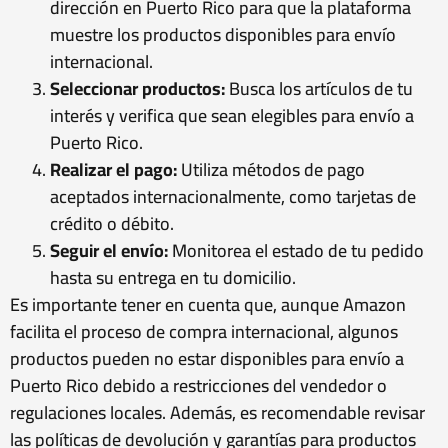
dirección en Puerto Rico para que la plataforma
muestre los productos disponibles para envío
internacional.
Seleccionar productos:
Busca los artículos de tu
interés y verifica que sean elegibles para envío a
Puerto Rico.
Realizar el pago:
Utiliza métodos de pago
aceptados internacionalmente, como tarjetas de
crédito o débito.
Seguir el envío:
Monitorea el estado de tu pedido
hasta su entrega en tu domicilio.
Es importante tener en cuenta que, aunque Amazon
facilita el proceso de compra internacional, algunos
productos pueden no estar disponibles para envío a
Puerto Rico debido a restricciones del vendedor o
regulaciones locales. Además, es recomendable revisar
las políticas de devolución y garantías para productos