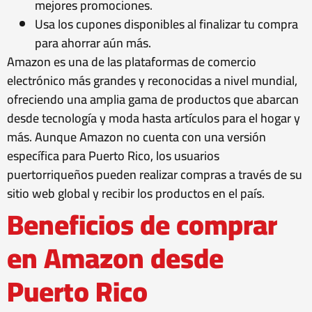
mejores promociones.
Usa los cupones disponibles al finalizar tu compra
para ahorrar aún más.
Amazon es una de las plataformas de comercio
electrónico más grandes y reconocidas a nivel mundial,
ofreciendo una amplia gama de productos que abarcan
desde tecnología y moda hasta artículos para el hogar y
más. Aunque Amazon no cuenta con una versión
específica para Puerto Rico, los usuarios
puertorriqueños pueden realizar compras a través de su
sitio web global y recibir los productos en el país.
Beneficios de comprar
en Amazon desde
Puerto Rico