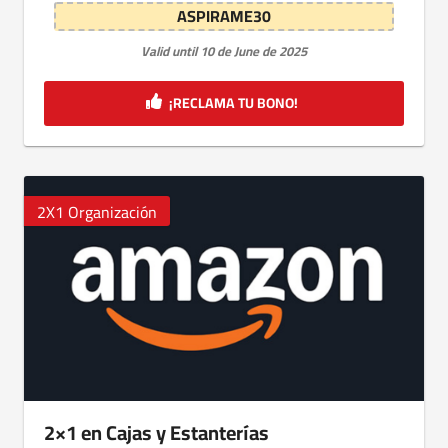
ASPIRAME30
Valid until 10 de June de 2025
¡RECLAMA TU BONO!
2X1 Organización
2×1 en Cajas y Estanterías