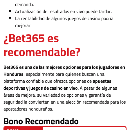
demanda.
Actualización de resultados en vivo puede tardar.
La rentabilidad de algunos juegos de casino podría
mejorar.
¿Bet365 es
recomendable?
Bet365 es una de las mejores opciones para los jugadores en
Honduras
, especialmente para quienes buscan una
plataforma confiable que ofrezca opciones de
apuestas
deportivas y juegos de casino en vivo
. A pesar de algunas
áreas de mejora, su variedad de opciones y garantía de
seguridad la convierten en una elección recomendada para los
apostadores hondureños.
Bono Recomendado