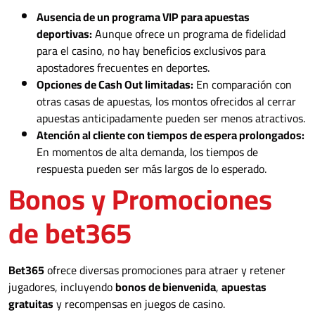
Ausencia de un programa VIP para apuestas
deportivas:
Aunque ofrece un programa de fidelidad
para el casino, no hay beneficios exclusivos para
apostadores frecuentes en deportes.
Opciones de Cash Out limitadas:
En comparación con
otras casas de apuestas, los montos ofrecidos al cerrar
apuestas anticipadamente pueden ser menos atractivos.
Atención al cliente con tiempos de espera prolongados:
En momentos de alta demanda, los tiempos de
respuesta pueden ser más largos de lo esperado.
Bonos y Promociones
de bet365
Bet365
ofrece diversas promociones para atraer y retener
jugadores, incluyendo
bonos de bienvenida
,
apuestas
gratuitas
y recompensas en juegos de casino.