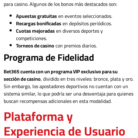
para casino. Algunos de los bonos más destacados son:
Apuestas gratuitas
en eventos seleccionados.
Recargas bonificadas
en depósitos periódicos.
Cuotas mejoradas
en diversos deportes y
competiciones.
Torneos de casino
con premios diarios.
Programa de Fidelidad
Bet365 cuenta con un programa VIP exclusivo para su
sección de casino
, dividido en tres niveles: bronce, plata y oro.
Sin embargo, los apostadores deportivos no cuentan con un
sistema similar, lo que podría ser una desventaja para quienes
buscan recompensas adicionales en esta modalidad.
Plataforma y
Experiencia de Usuario