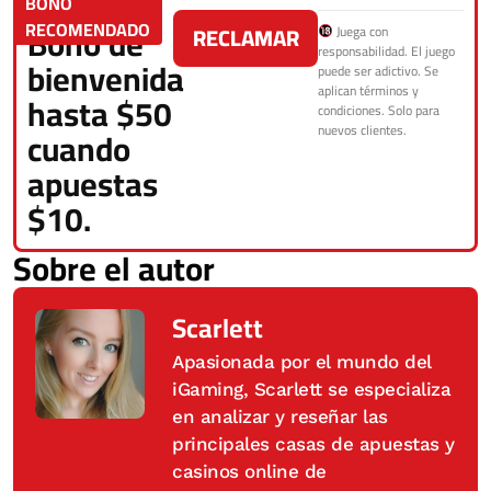
BONO
RECOMENDADO
Bono de
RECLAMAR
Juega con
responsabilidad. El juego
bienvenida
puede ser adictivo. Se
aplican términos y
hasta $50
condiciones. Solo para
nuevos clientes.
cuando
apuestas
$10.
Sobre el autor
Scarlett
Apasionada por el mundo del
iGaming, Scarlett se especializa
en analizar y reseñar las
principales casas de apuestas y
casinos online de