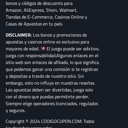
bonos y códigos de descuento para
Amazon, AliExpress, Shein, Walmart,
Tiendas de E-Commerce, Casinos Online y
Casas de Apuestas en tu país.
DISCLAIMER:
Los bonos y promociones de
apuestas y casinos online es exclusivo para
mayores de edad.
El juego puede ser adictivo,
juega con responsabilidad.Algunos enlaces en el
sitio web son enlaces de afiliado, lo que significa
que podemos ganar una comisión si te registras
y depositas a través de nuestro sitio. Sin
embargo, esto no influye en nuestras reseñas.
Las apuestas deben ser divertidas, juega solo
con el dinero que puedas permitirte perder.
Siempre elige operadores licenciados, regulados
y seguros.
Copyright © 2024 CODIGOCUPON.COM. Todos