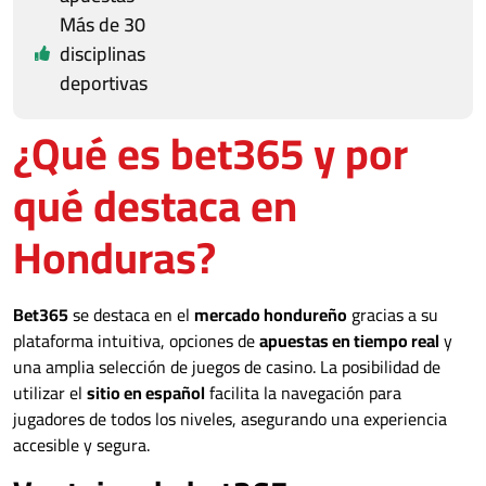
Más de 30
disciplinas
deportivas
¿Qué es bet365 y por
qué destaca en
Honduras?
Bet365
se destaca en el
mercado hondureño
gracias a su
plataforma intuitiva, opciones de
apuestas en tiempo real
y
una amplia selección de juegos de casino. La posibilidad de
utilizar el
sitio en español
facilita la navegación para
jugadores de todos los niveles, asegurando una experiencia
accesible y segura.