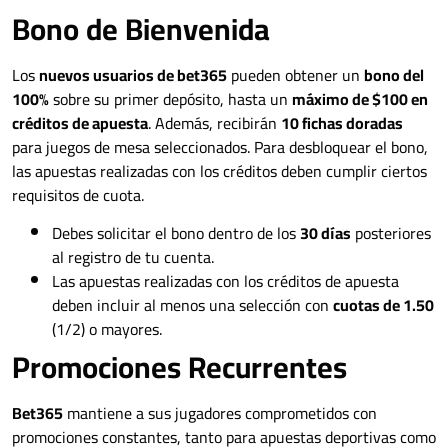
Bono de Bienvenida
Los
nuevos usuarios de bet365
pueden obtener un
bono del
100%
sobre su primer depósito, hasta un
máximo de $100 en
créditos de apuesta
. Además, recibirán
10 fichas doradas
para juegos de mesa seleccionados. Para desbloquear el bono,
las apuestas realizadas con los créditos deben cumplir ciertos
requisitos de cuota.
Debes solicitar el bono dentro de los
30 días
posteriores
al registro de tu cuenta.
Las apuestas realizadas con los créditos de apuesta
deben incluir al menos una selección con
cuotas de 1.50
(1/2) o mayores.
Promociones Recurrentes
Bet365
mantiene a sus jugadores comprometidos con
promociones constantes, tanto para apuestas deportivas como