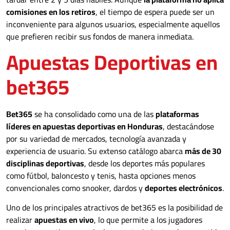
comisiones en los retiros
, el tiempo de espera puede ser un
inconveniente para algunos usuarios, especialmente aquellos
que prefieren recibir sus fondos de manera inmediata.
Apuestas Deportivas en
bet365
Bet365
se ha consolidado como una de las
plataformas
líderes en apuestas deportivas en Honduras
, destacándose
por su variedad de mercados, tecnología avanzada y
experiencia de usuario. Su extenso catálogo abarca
más de 30
disciplinas deportivas
, desde los deportes más populares
como fútbol, baloncesto y tenis, hasta opciones menos
convencionales como snooker, dardos y
deportes electrónicos
.
Uno de los principales atractivos de bet365 es la posibilidad de
realizar
apuestas en vivo
, lo que permite a los jugadores