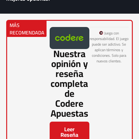
MÁS
RECOMENDADA
Juega con
responsabilidad. El juego
puede ser adictivo. Se
Nuestra
aplican términos y
condiciones. Solo para
opinión y
nuevos clientes.
reseña
completa
de
Codere
Apuestas
Leer
Reseña