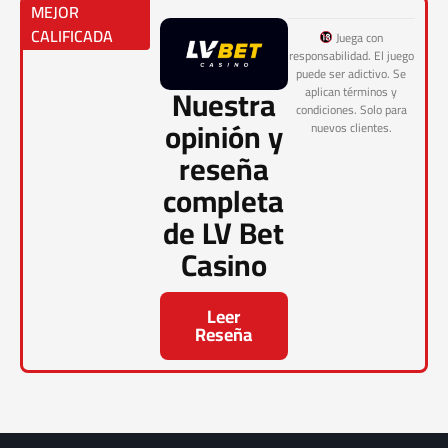
MEJOR
CALIFICADA
Juega con
responsabilidad. El juego
puede ser adictivo. Se
Nuestra
aplican términos y
condiciones. Solo para
opinión y
nuevos clientes.
reseña
completa
de LV Bet
Casino
Leer
Reseña