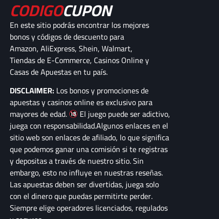
CODIGO
CUPON
En este sitio podrás encontrar los mejores
bonos y códigos de descuento para
Amazon, AliExpress, Shein, Walmart,
Tiendas de E-Commerce, Casinos Online y
Casas de Apuestas en tu país.
DISCLAIMER:
Los bonos y promociones de
apuestas y casinos online es exclusivo para
mayores de edad.
El juego puede ser adictivo,
juega con responsabilidad.Algunos enlaces en el
sitio web son enlaces de afiliado, lo que significa
que podemos ganar una comisión si te registras
y depositas a través de nuestro sitio. Sin
embargo, esto no influye en nuestras reseñas.
Las apuestas deben ser divertidas, juega solo
con el dinero que puedas permitirte perder.
Siempre elige operadores licenciados, regulados