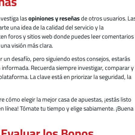
eñas
vestiga las
opiniones y reseñas
de otros usuarios. La
e una idea de la calidad del servicio y la
sten foros y sitios web donde puedes leer comentarios
 una visión más clara.
r un desafío, pero siguiendo estos consejos, estarás
 informada. Recuerda siempre investigar, comparar y
plataforma. La clave está en priorizar la seguridad, la
e cómo elegir la mejor casa de apuestas, ¡estás listo
n línea! Tómate tu tiempo y elige sabiamente. ¡Buena
 Evaluar los Bonos