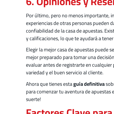
6. Opiniones y Res
Por último, pero no menos importante, in
experiencias de otras personas pueden dart
confiabilidad de la casa de apuestas. Exi
y calificaciones, lo que te ayudará a tener
Elegir la mejor casa de apuestas puede se
mejor preparado para tomar una decisión
evaluar antes de registrarte en cualquier 
variedad y el buen servicio al cliente.
Ahora que tienes esta
guía definitiva
sobr
para comenzar tu aventura de apuestas e
suerte!
Factores Clave para