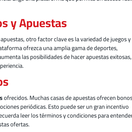
os y Apuestas
 apuestas, otro factor clave es la variedad de juegos y
plataforma ofrezca una amplia gama de deportes,
aumenta las posibilidades de hacer apuestas exitosas,
periencia.
os
s
ofrecidos. Muchas casas de apuestas ofrecen bono
ociones periódicas. Esto puede ser un gran incentivo
Recuerda leer los términos y condiciones para entende
tas ofertas.