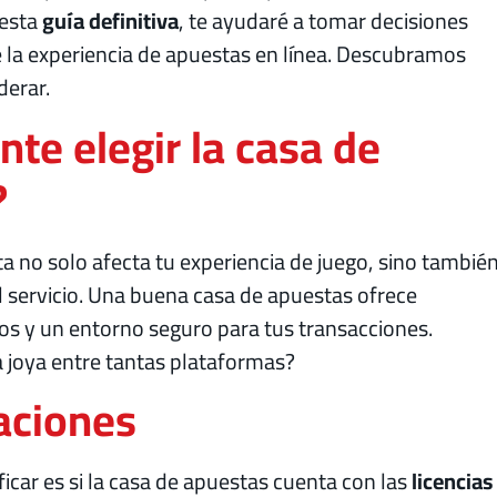
 esta
guía definitiva
, te ayudaré a tomar decisiones
e la experiencia de apuestas en línea. Descubramos
derar.
te elegir la casa de
?
ta no solo afecta tu experiencia de juego, sino tambié
el servicio. Una buena casa de apuestas ofrece
os y un entorno seguro para tus transacciones.
joya entre tantas plataformas?
laciones
icar es si la casa de apuestas cuenta con las
licencias