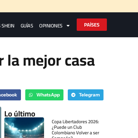
PAÍSES
 SHEIN
GUÍAS
OPINIONES
 la mejor casa
acebook
WhatsApp
Telegram
Lo último
Copa Libertadores 2026:
¿Puede un Club
Colombiano Volver a ser