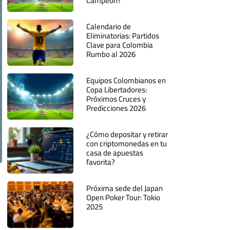
Campeón?
Calendario de
Eliminatorias: Partidos
Clave para Colombia
Rumbo al 2026
Equipos Colombianos en
Copa Libertadores:
Próximos Cruces y
Predicciones 2026
¿Cómo depositar y retirar
con criptomonedas en tu
casa de apuestas
favorita?
Próxima sede del Japan
Open Poker Tour: Tokio
2025