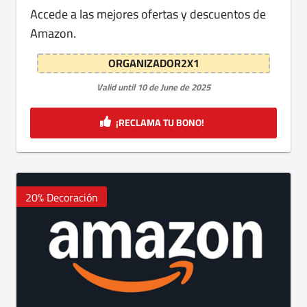
Accede a las mejores ofertas y descuentos de
Amazon.
ORGANIZADOR2X1
Valid until 10 de June de 2025
¡RECLAMA TU BONO!
20% Decoración