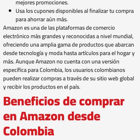
mejores promociones.
Usa los cupones disponibles al finalizar tu compra
para ahorrar aún más.
Amazon es una de las plataformas de comercio
electrónico más grandes y reconocidas a nivel mundial,
ofreciendo una amplia gama de productos que abarcan
desde tecnología y moda hasta artículos para el hogar y
más. Aunque Amazon no cuenta con una versión
específica para Colombia, los usuarios colombianos
pueden realizar compras a través de su sitio web global
y recibir los productos en el país.
Beneficios de comprar
en Amazon desde
Colombia