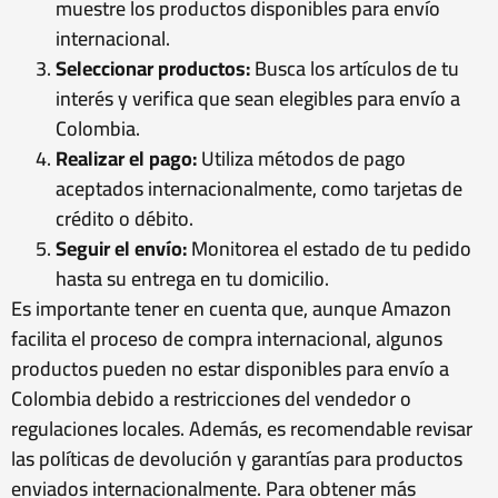
muestre los productos disponibles para envío
internacional.
Seleccionar productos:
Busca los artículos de tu
interés y verifica que sean elegibles para envío a
Colombia.
Realizar el pago:
Utiliza métodos de pago
aceptados internacionalmente, como tarjetas de
crédito o débito.
Seguir el envío:
Monitorea el estado de tu pedido
hasta su entrega en tu domicilio.
Es importante tener en cuenta que, aunque Amazon
facilita el proceso de compra internacional, algunos
productos pueden no estar disponibles para envío a
Colombia debido a restricciones del vendedor o
regulaciones locales. Además, es recomendable revisar
las políticas de devolución y garantías para productos
enviados internacionalmente. Para obtener más