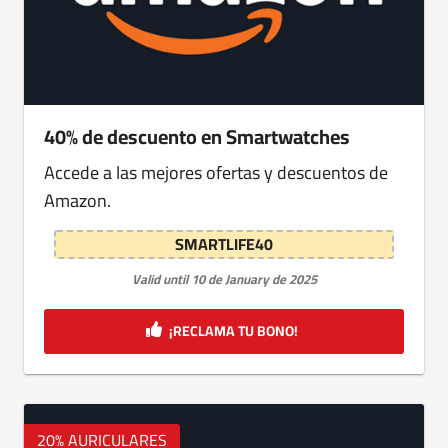
40% de descuento en Smartwatches
Accede a las mejores ofertas y descuentos de
Amazon.
SMARTLIFE40
Valid until 10 de January de 2025
¡RECLAMA TU BONO!
20% AURICULARES