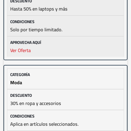
Hasta 50% en laptops y más
Solo por tiempo limitado.
Ver Oferta
Moda
30% en ropa y accesorios
Aplica en artículos seleccionados.