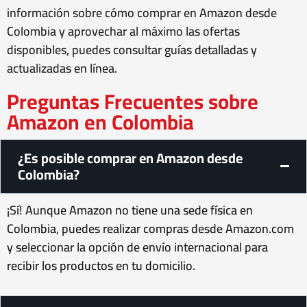
información sobre cómo comprar en Amazon desde
Colombia y aprovechar al máximo las ofertas
disponibles, puedes consultar guías detalladas y
actualizadas en línea.
Preguntas Frecuentes sobre
Amazon en Colombia
¿Es posible comprar en Amazon desde
Colombia?
¡Sí! Aunque Amazon no tiene una sede física en
Colombia, puedes realizar compras desde Amazon.com
y seleccionar la opción de envío internacional para
recibir los productos en tu domicilio.