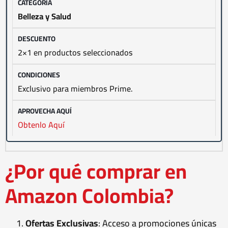
Belleza y Salud
2×1 en productos seleccionados
Exclusivo para miembros Prime.
Obtenlo Aquí
¿Por qué comprar en
Amazon Colombia?
Ofertas Exclusivas
: Acceso a promociones únicas