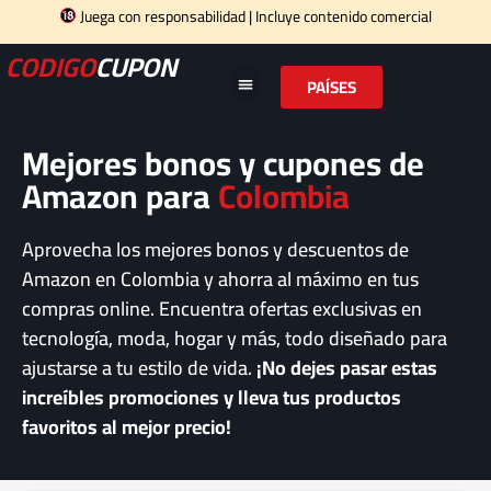
Juega con responsabilidad | Incluye contenido comercial
CODIGO
CUPON
PAÍSES
Mejores bonos y cupones de
Amazon para
Colombia
Aprovecha los mejores bonos y descuentos de
Amazon en Colombia y ahorra al máximo en tus
compras online. Encuentra ofertas exclusivas en
tecnología, moda, hogar y más, todo diseñado para
ajustarse a tu estilo de vida.
¡No dejes pasar estas
increíbles promociones y lleva tus productos
favoritos al mejor precio!