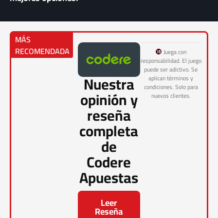
MÁS
RECOMENDADA
Juega con
responsabilidad. El juego
puede ser adictivo. Se
Nuestra
aplican términos y
condiciones. Solo para
opinión y
nuevos clientes.
reseña
completa
de
Codere
Apuestas
Leer
Reseña