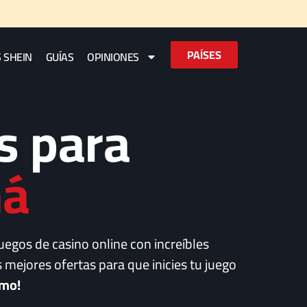
PAÍSES
 SHEIN
GUÍAS
OPINIONES
s para
á
juegos de casino online con increíbles
 mejores ofertas para que inicies tu juego
smo!