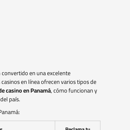
 convertido en una excelente
casinos en línea ofrecen varios tipos de
de casino en Panamá
, cómo funcionan y
del país.
 Panamá:
es
Reclama tu