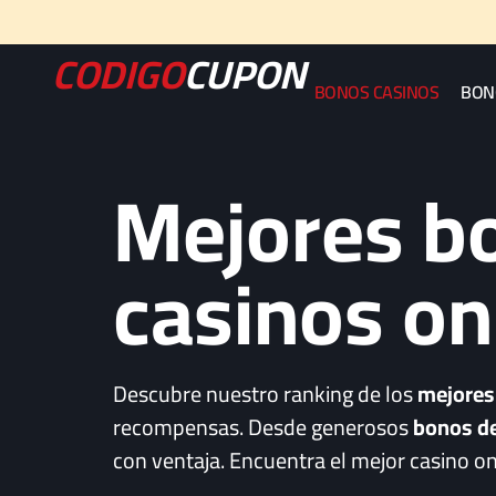
CODIGO
CUPON
BONOS CASINOS
BON
Mejores b
casinos on
Descubre nuestro ranking de los
mejores
recompensas. Desde generosos
bonos d
con ventaja.
Encuentra el mejor casino on