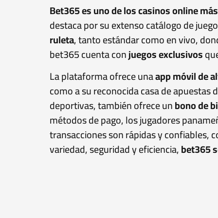
Bet365
es uno de los casinos online más
destaca por su extenso catálogo de juegos
ruleta
, tanto estándar como en vivo, don
bet365 cuenta con
juegos exclusivos
que
La plataforma ofrece una
app móvil de al
como a su reconocida casa de apuestas 
deportivas, también ofrece un
bono de b
métodos de pago, los jugadores panameñ
transacciones son rápidas y confiables, c
variedad, seguridad y eficiencia,
bet365 s