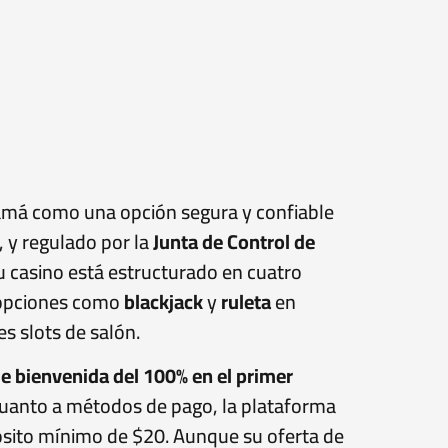
amá como una opción segura y confiable
, y regulado por la
Junta de Control de
Su casino está estructurado en cuatro
 opciones como
blackjack
y
ruleta
en
es slots de salón.
e bienvenida del 100% en el primer
 cuanto a métodos de pago, la plataforma
pósito mínimo de $20. Aunque su oferta de