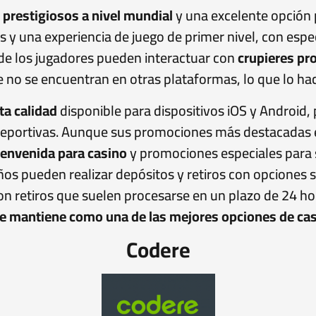
 prestigiosos a nivel mundial
y una excelente opción 
 y una experiencia de juego de primer nivel, con espe
de los jugadores pueden interactuar con
crupieres pr
 no se encuentran en otras plataformas, lo que lo ha
ta calidad
disponible para dispositivos iOS y Android,
deportivas. Aunque sus promociones más destacadas 
ienvenida para casino
y promociones especiales para
os pueden realizar depósitos y retiros con opciones
on retiros que suelen procesarse en un plazo de 24 ho
e mantiene como una de las mejores opciones de ca
Codere