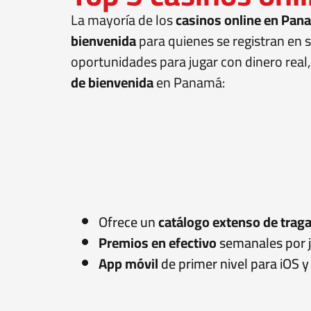
La mayoría de los
casinos online en Pan
bienvenida
para quienes se registran en 
oportunidades para jugar con dinero real,
de bienvenida
en Panamá:
Ofrece un
catálogo extenso de tra
Premios en efectivo
semanales por ju
App móvil
de primer nivel para iOS y