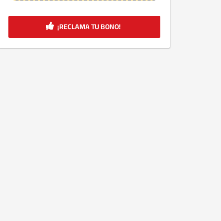
¡RECLAMA TU BONO!