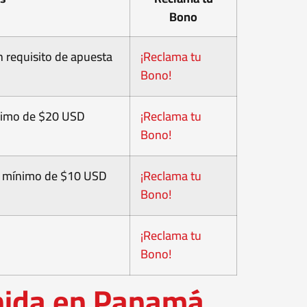
Bono
un requisito de apuesta
¡Reclama tu
Bono!
nimo de $20 USD
¡Reclama tu
Bono!
to mínimo de $10 USD
¡Reclama tu
Bono!
¡Reclama tu
Bono!
enida en Panamá