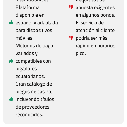
Plataforma
apuesta exigentes
disponible en
en algunos bonos.
español y adaptada
El servicio de
para dispositivos
atención al cliente
móviles.
podría ser más
Métodos de pago
rápido en horarios
variados y
pico.
compatibles con
jugadores
ecuatorianos.
Gran catálogo de
juegos de casino,
incluyendo títulos
de proveedores
reconocidos.