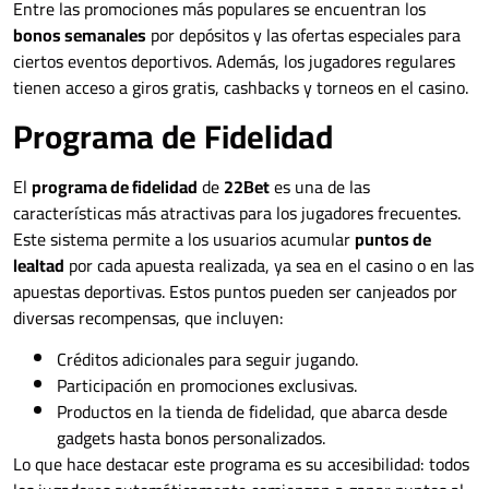
Entre las promociones más populares se encuentran los
bonos semanales
por depósitos y las ofertas especiales para
ciertos eventos deportivos. Además, los jugadores regulares
tienen acceso a giros gratis, cashbacks y torneos en el casino.
Programa de Fidelidad
El
programa de fidelidad
de
22Bet
es una de las
características más atractivas para los jugadores frecuentes.
Este sistema permite a los usuarios acumular
puntos de
lealtad
por cada apuesta realizada, ya sea en el casino o en las
apuestas deportivas. Estos puntos pueden ser canjeados por
diversas recompensas, que incluyen:
Créditos adicionales para seguir jugando.
Participación en promociones exclusivas.
Productos en la tienda de fidelidad, que abarca desde
gadgets hasta bonos personalizados.
Lo que hace destacar este programa es su accesibilidad: todos