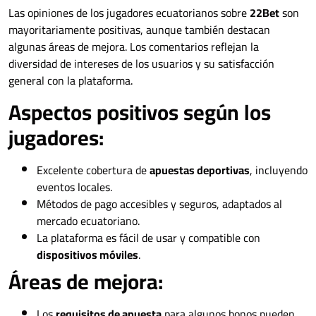
Las opiniones de los jugadores ecuatorianos sobre
22Bet
son
mayoritariamente positivas, aunque también destacan
algunas áreas de mejora. Los comentarios reflejan la
diversidad de intereses de los usuarios y su satisfacción
general con la plataforma.
Aspectos positivos según los
jugadores:
Excelente cobertura de
apuestas deportivas
, incluyendo
eventos locales.
Métodos de pago accesibles y seguros, adaptados al
mercado ecuatoriano.
La plataforma es fácil de usar y compatible con
dispositivos móviles
.
Áreas de mejora:
Los
requisitos de apuesta
para algunos bonos pueden