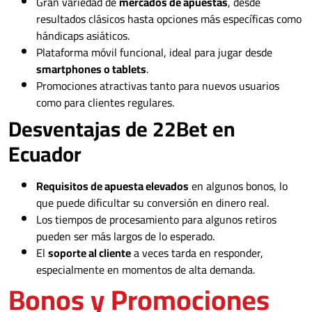
Gran variedad de
mercados de apuestas
, desde
resultados clásicos hasta opciones más específicas como
hándicaps asiáticos.
Plataforma móvil funcional, ideal para jugar desde
smartphones o tablets
.
Promociones atractivas tanto para nuevos usuarios
como para clientes regulares.
Desventajas de 22Bet en
Ecuador
Requisitos de apuesta elevados
en algunos bonos, lo
que puede dificultar su conversión en dinero real.
Los tiempos de procesamiento para algunos retiros
pueden ser más largos de lo esperado.
El
soporte al cliente
a veces tarda en responder,
especialmente en momentos de alta demanda.
Bonos y Promociones