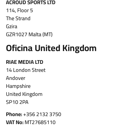
ACROUD SPORTS LTD
114, Floor 5
The Strand
Gzira
GZR1027 Malta (MT)
Oficina United Kingdom
RIAE MEDIA LTD
14 London Street
Andover
Hampshire
United Kingdom
SP10 2PA
Phone:
+356 2132 3750
VAT No:
MT27685110