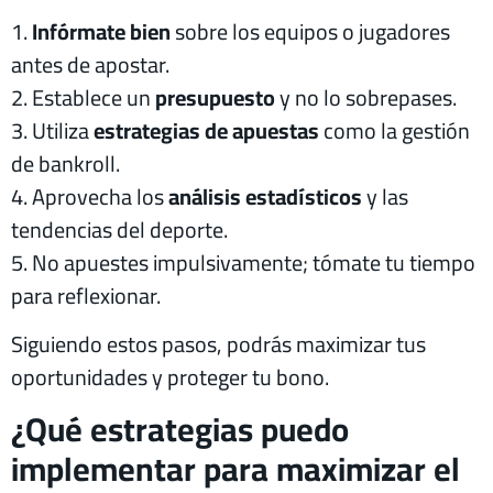
1.
Infórmate bien
sobre los equipos o jugadores
antes de apostar.
2. Establece un
presupuesto
y no lo sobrepases.
3. Utiliza
estrategias de apuestas
como la gestión
de bankroll.
4. Aprovecha los
análisis estadísticos
y las
tendencias del deporte.
5. No apuestes impulsivamente; tómate tu tiempo
para reflexionar.
Siguiendo estos pasos, podrás maximizar tus
oportunidades y proteger tu bono.
¿Qué estrategias puedo
implementar para maximizar el