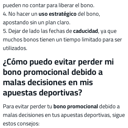
pueden no contar para liberar el bono.
4. No hacer un
uso estratégico
del bono,
apostando sin un plan claro.
5. Dejar de lado las fechas de
caducidad
, ya que
muchos bonos tienen un tiempo limitado para ser
utilizados.
¿Cómo puedo evitar perder mi
bono promocional debido a
malas decisiones en mis
apuestas deportivas?
Para evitar perder tu
bono promocional
debido a
malas decisiones en tus apuestas deportivas, sigue
estos consejos: