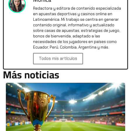
Redactora y editora de contenido especializada
en apuestas deportivas y casinos online en
Latinoamérica. Mi trabajo se centra en generar
contenido original, informativo y actualizado
sobre casas de apuestas, estrategias de juego,
bonos de bienvenida, adaptado a las
necesidades de los jugadores en países como
Ecuador, Perú, Colombia, Argentina y más.
Todos mis artículos
Más noticias