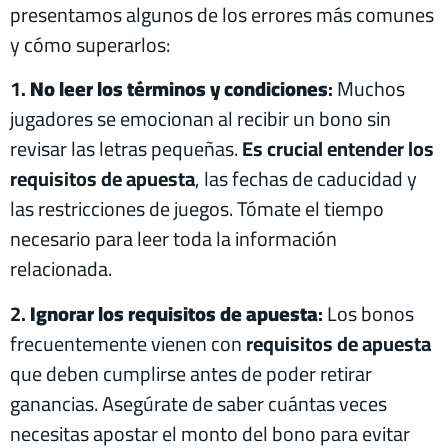
presentamos algunos de los errores más comunes
y cómo superarlos:
1.
No leer los términos y condiciones
:
Muchos
jugadores se emocionan al recibir un bono sin
revisar las letras pequeñas.
Es crucial entender los
requisitos de apuesta
, las fechas de caducidad y
las restricciones de juegos. Tómate el tiempo
necesario para leer toda la información
relacionada.
2.
Ignorar los requisitos de apuesta
:
Los bonos
frecuentemente vienen con
requisitos de apuesta
que deben cumplirse antes de poder retirar
ganancias. Asegúrate de saber cuántas veces
necesitas apostar el monto del bono para evitar