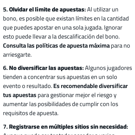
5.
Olvidar el límite de apuestas
:
Al utilizar un
bono, es posible que existan límites en la cantidad
que puedes apostar en una sola jugada. Ignorar
esto puede llevar a la descalificación del bono.
Consulta las políticas de apuesta máxima
para no
arriesgarte.
6.
No diversificar las apuestas
:
Algunos jugadores
tienden a concentrar sus apuestas en un solo
evento o resultado.
Es recomendable diversificar
tus apuestas
para gestionar mejor el riesgo y
aumentar las posibilidades de cumplir con los
requisitos de apuesta.
7.
Registrarse en múltiples sitios sin necesidad
: