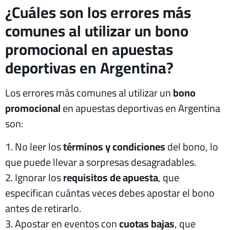
¿Cuáles son los errores más
comunes al utilizar un bono
promocional en apuestas
deportivas en Argentina?
Los errores más comunes al utilizar un
bono
promocional
en apuestas deportivas en Argentina
son:
1. No leer los
términos y condiciones
del bono, lo
que puede llevar a sorpresas desagradables.
2. Ignorar los
requisitos de apuesta
, que
especifican cuántas veces debes apostar el bono
antes de retirarlo.
3. Apostar en eventos con
cuotas bajas
, que