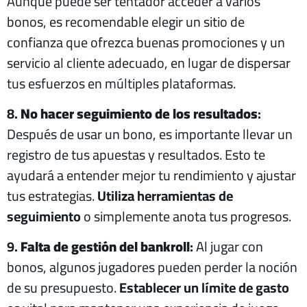
Aunque puede ser tentador acceder a varios
bonos, es recomendable elegir un sitio de
confianza que ofrezca buenas promociones y un
servicio al cliente adecuado, en lugar de dispersar
tus esfuerzos en múltiples plataformas.
8.
No hacer seguimiento de los resultados
:
Después de usar un bono, es importante llevar un
registro de tus apuestas y resultados. Esto te
ayudará a entender mejor tu rendimiento y ajustar
tus estrategias.
Utiliza herramientas de
seguimiento
o simplemente anota tus progresos.
9.
Falta de gestión del bankroll
:
Al jugar con
bonos, algunos jugadores pueden perder la noción
de su presupuesto.
Establecer un límite de gasto