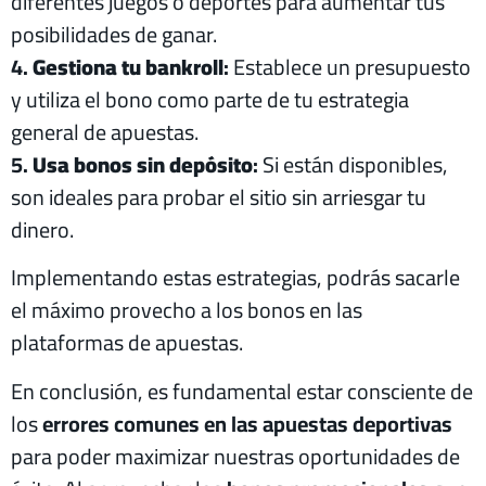
diferentes juegos o deportes para aumentar tus
posibilidades de ganar.
4.
Gestiona tu bankroll
:
Establece un presupuesto
y utiliza el bono como parte de tu estrategia
general de apuestas.
5.
Usa bonos sin depósito
:
Si están disponibles,
son ideales para probar el sitio sin arriesgar tu
dinero.
Implementando estas estrategias, podrás sacarle
el máximo provecho a los bonos en las
plataformas de apuestas.
En conclusión, es fundamental estar consciente de
los
errores comunes en las apuestas deportivas
para poder maximizar nuestras oportunidades de