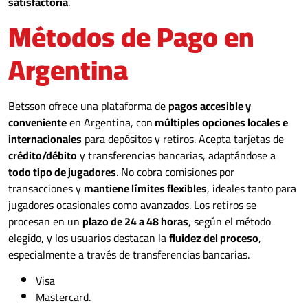
satisfactoria
.
Métodos de Pago en
Argentina
Betsson ofrece una plataforma de
pagos accesible y
conveniente
en Argentina, con
múltiples opciones locales e
internacionales
para depósitos y retiros. Acepta tarjetas de
crédito/débito
y transferencias bancarias, adaptándose a
todo tipo de jugadores
. No cobra comisiones por
transacciones y
mantiene límites flexibles
, ideales tanto para
jugadores ocasionales como avanzados. Los retiros se
procesan en un
plazo de 24 a 48 horas
, según el método
elegido, y los usuarios destacan la
fluidez del proceso
,
especialmente a través de transferencias bancarias.
Visa
Mastercard.