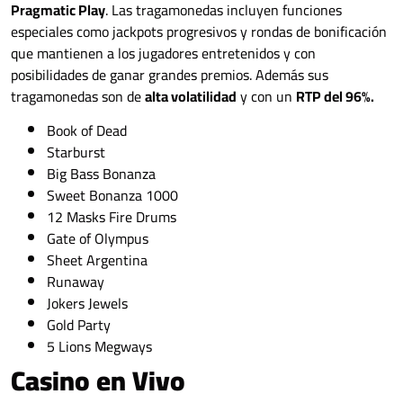
Pragmatic Play
. Las tragamonedas incluyen funciones
especiales como jackpots progresivos y rondas de bonificación
que mantienen a los jugadores entretenidos y con
posibilidades de ganar grandes premios. Además sus
tragamonedas son de
alta volatilidad
y con un
RTP del 96%.
Book of Dead
Starburst
Big Bass Bonanza
Sweet Bonanza 1000
12 Masks Fire Drums
Gate of Olympus
Sheet Argentina
Runaway
Jokers Jewels
Gold Party
5 Lions Megways
Casino en Vivo