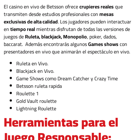
El casino en vivo de Betsson ofrece
crupieres reales
que
transmiten desde estudios profesionales con
mesas
exclusivas de alta calidad
. Los jugadores pueden interactuar
en
tiempo real
mientras disfrutan de todas las versiones de
juegos de
Ruleta, blackjack, Monopolio
, poker, dados,
baccarat. Además encontrarás algunos
Games shows
con
presentadores en vivo que animarán el espectáculo en vivo.
Ruleta en Vivo.
Blackjack en Vivo.
Game Shows como Dream Catcher y Crazy Time
Betsson ruleta rapida
Roulette 1
Gold Vault roulette
Lightning Roulette
Herramientas para el
Juego Responsable: