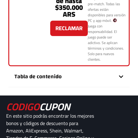
de hasta
pre-match. Todas las
$350.000
ofertas están
ARS
disponibles para versión
PC y app móvil.
Juega con
RECLAMAR
responsabilidad. El
juego puede ser
adictivo. Se aplican
términos y condiciones.
Solo para nuevos
clientes.
Tabla de contenido
CODIGO
CUPON
En este sitio podrás encontrar los mejores
bonos y códigos de descuento para
Amazon, AliExpress, Shein, Walmart,