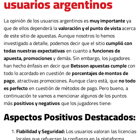
usuarios argentinos
La opinión de los usuarios argentinos es
muy importante
ya
que de ellos dependerá la
valoración y el punto de vista
acerca
de este sitio de apuestas. Aunque nosotros lo hemos
investigado a detalle, podemos decir que el sitio
cumplió con
todas nuestras expectativas
en cuanto a
funciones de
apuesta, promociones
y demás. Sin embargo, los jugadores
han hecho énfasis en decir que
Betsson apuestas cumple
con
todo lo acordado en cuestión de
porcentajes de montos de
pago
, atractivas promociones. Aunque claro está, que
no todo
es perfecto
en cuestión de métodos de pago. Pero bueno, a
continuación te vamos a mencionar algunos de los puntos
más
positivos y negativos
que los jugadores tiene:
Aspectos Positivos Destacados:
Fiabilidad y Seguridad:
Los usuarios valoran las licencias
locales que refuerzan la confianza en la plataforma.