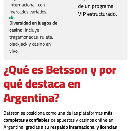
internacional, con
de un programa
mercados variados.
VIP estructurado.
Diversidad en juegos de
casino
: Incluye
tragamonedas, ruleta,
blackjack y casino en
vivo.
¿Qué es Betsson y por
qué destaca en
Argentina?
Betsson se posiciona como una de las plataformas
más
completas y confiables
de apuestas y casinos online en
Argentina, gracias a su
respaldo internacional y licencias