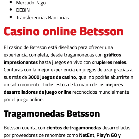
Mercado Pago
DEBIN
Transferencias Bancarias
Casino online Betsson
El casino de Betsson está diseñado para ofrecer una
experiencia completa, desde tragamonedas con
gráficos
impresionantes
hasta juegos en vivo con
crupieres reales.
Contarás con la mejor experiencia en juegos de azar gracias a
sus más de
3000 juegos de casino
, que no podrás aburrirte ni
un solo momento. Todos estos de la mano de los
mejores
desarrolladores de juego online
reconocidos mundialmente
por el juego online.
Tragamonedas Betsson
Betsson cuenta con
cientos de tragamonedas
desarrolladas
por proveedores de renombre como
NetEnt, Play’n GO y